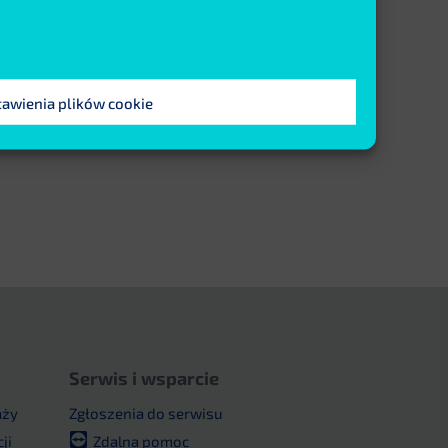
Czytaj więcej
tawienia plików cookie
Serwis i wsparcie
aży
Zgłoszenia do serwisu
ji
Zdalna pomoc