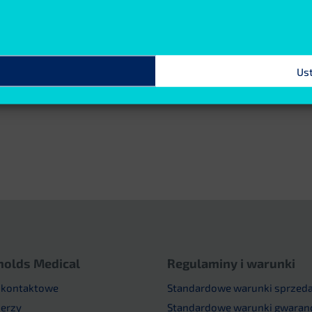
ybkiego czyszczenia i...
Czytaj więcej
Czytaj więcej
Us
nolds Medical
Regulaminy i warunki
 kontaktowe
Standardowe warunki sprzed
nerzy
Standardowe warunki gwaranc