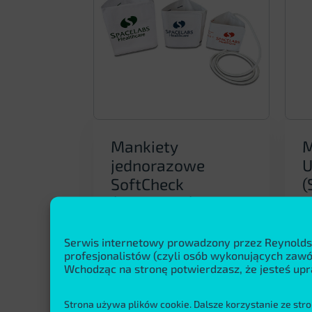
Mankiety
M
jednorazowe
U
SoftCheck
(
(Spacelabs)
W
ci
Wiarygodne pomiary
Serwis internetowy prowadzony przez Reynolds
o
ciśnienia zależą
profesjonalistów (czyli osób wykonujących za
o
od dokładności aparatu oraz
Wchodząc na stronę potwierdzasz, że jesteś upr

od jakości mankietów
i
Mankiety osobiste
Strona używa plików cookie. Dalsze korzystanie ze stro