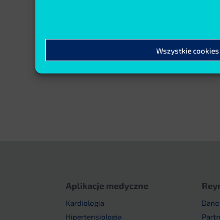
sz
zużywalne SoftCheck
jednoczęściowe wykonanie...
Czytaj więcej
Wszystkie cookies
Aplikacje medyczne
Rey
Kardiologia
Dane
Hipertensjologia
Part