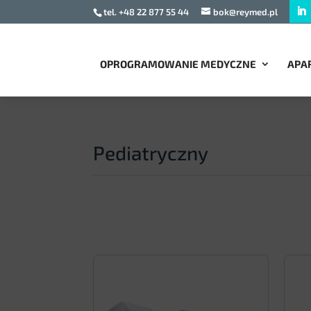
tel. +48 22 877 55 44
bok@reymed.pl
OPROGRAMOWANIE MEDYCZNE
APA
Pediatryczny