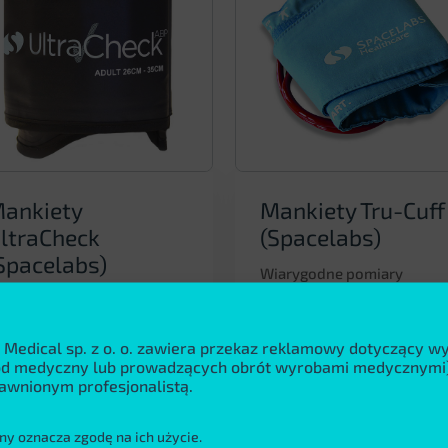
ankiety
Mankiety Tru-Cuff
ltraCheck
(Spacelabs)
Spacelabs)
Wiarygodne pomiary
ciśnienia zależą
iarygodne pomiary
od dokładności aparatu or
śnienia zależą
 Medical sp. z o. o. zawiera przekaz reklamowy dotyczący 
od jakości mankietów
d dokładności aparatu oraz
wód medyczny lub prowadzących obrót wyrobami medycznymi)
Komfortowe wielorazowe
d jakości mankietów
awnionym profesjonalistą.
mankietySystem Tru­‑Cuff
Jednoczęściowe
Wiarygodne pomiary...
mpregnowane mankiety do
ny oznacza zgodę na ich użycie.