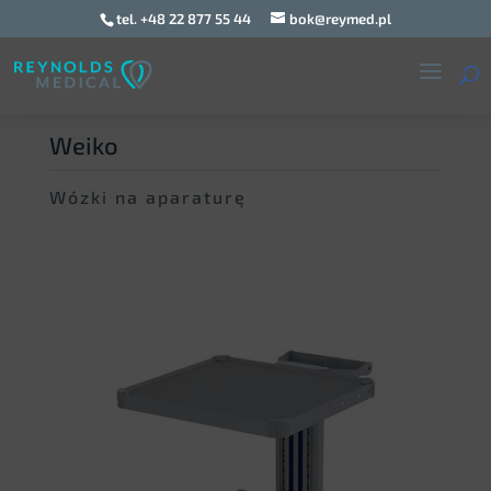
tel. +48 22 877 55 44
bok@reymed.pl
Weiko
Wózki na aparaturę