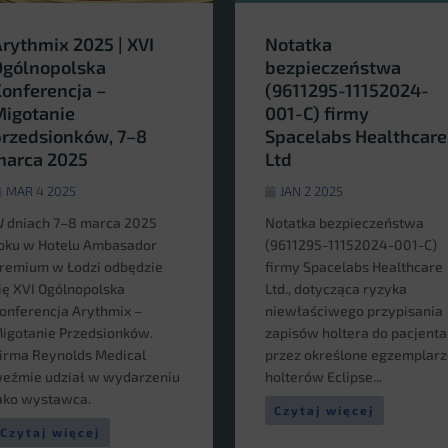
rythmix 2025 | XVI
Notatka
Ogólnopolska
bezpieczeństwa
onferencja –
(9611295-11152024-
igotanie
001-C) firmy
rzedsionków, 7–8
Spacelabs Healthcare
marca 2025
Ltd
MAR 4 2025
JAN 2 2025
 dniach 7–8 marca 2025
Notatka bezpieczeństwa
oku w Hotelu Ambasador
(9611295-11152024-001-C)
remium w Łodzi odbędzie
firmy Spacelabs Healthcare
ię XVI Ogólnopolska
Ltd., dotycząca ryzyka
onferencja Arythmix –
niewłaściwego przypisania
igotanie Przedsionków.
zapisów holtera do pacjenta
irma Reynolds Medical
przez określone egzemplarz
eźmie udział w wydarzeniu
holterów Eclipse...
ako wystawca.
Czytaj więcej
Czytaj więcej