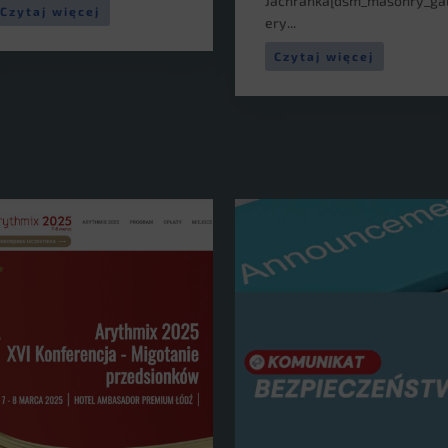
Jachranka[dsm_masonry_gal
Czytaj więcej
ery...
Czytaj więcej