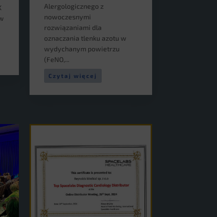
Alergologicznego z
K
nowoczesnymi
 w
rozwiązaniami dla
oznaczania tlenku azotu w
wydychanym powietrzu
(FeNO,...
Czytaj więcej