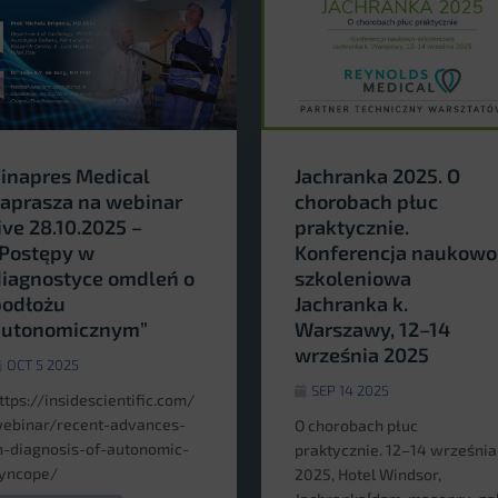
inapres Medical
Jachranka 2025. O
aprasza na webinar
chorobach płuc
ive 28.10.2025 –
praktycznie.
Postępy w
Konferencja naukowo
iagnostyce omdleń o
szkoleniowa
podłożu
Jachranka k.
autonomicznym”
Warszawy, 12–14
września 2025
OCT 5 2025
SEP 14 2025
ttps://insidescientific.com/
ebinar/recent-advances-
O chorobach płuc
n-diagnosis-of-autonomic-
praktycznie. 12–14 września
yncope/
2025, Hotel Windsor,