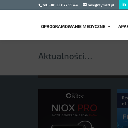
tel. +48 22 877 55 44
bok@reymed.pl
OPROGRAMOWANIE MEDYCZNE
APA
Aktualności…