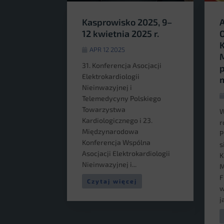
Kasprowisko 2025, 9–
A
12 kwietnia 2025 r.
K
APR 12 2025
M
31. Konferencja Asocjacji
p
Elektrokardiologii
Nieinwazyjnej i
Telemedycyny Polskiego
Towarzystwa
W
Kardiologicznego i 23.
r
Międzynarodowa
P
Konferencja Wspólna
s
Asocjacji Elektrokardiologii
K
Nieinwazyjnej i...
M
F
Czytaj więcej
w
j