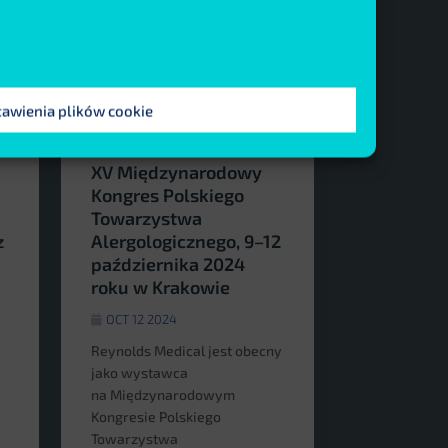
tawienia plików cookie
XV Międzynarodowy
Kongres Polskiego
Towarzystwa
z
Alergologicznego, 9–12
października 2024
roku w Krakowie
OCT 12 2024
Reynolds Medical jest obecny
jako wystawca
na Międzynarodowym
Kongresie Polskiego
Towarzystwa