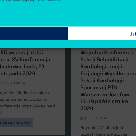
Us
KG wczoraj, dziś i
Wspólna Konferencja
utro, XV Konferencja
Sekcji Rehabilitacji
aukowa, Łódź, 23
Kardiologicznej i
istopada 2024
Fizjologii Wysiłku ora
Sekcji Kardiologii
NOV 23 2024
Sportowej PTK,
eynolds Medical wspiera
Warszawa-Józefów,
aprzyjaźnione spotkania i
17–19 października
onferencje.https://ekg.umed
2024
pl
OCT 19 2024
Czytaj więcej
Reynolds Medical jest
uczestnikiem połączonej