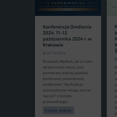
Konferencja Omdlenia
P
2024, 11–12
k
października 2024 r. w
M
Krakowie
W
OCT 12 2024
Reynolds Medical, jak co roku
od pierwszej edycji, jest
R
partnerem jedynej polskiej
F
konferencji poświęconej
w
omdleniom. "Dysfunkcje
z
autonomiczne mózgu, serca i
s
naczyń” z tematu
p
przewodniego...
o
t
Czytaj więcej
p