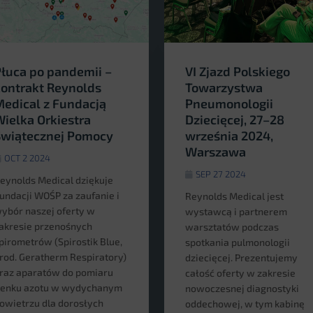
łuca po pandemii –
VI Zjazd Polskiego
ontrakt Reynolds
Towarzystwa
edical z Fundacją
Pneumonologii
ielka Orkiestra
Dziecięcej, 27–28
Świątecznej Pomocy
września 2024,
Warszawa
OCT 2 2024
SEP 27 2024
eynolds Medical dziękuje
undacji WOŚP za zaufanie i
Reynolds Medical jest
ybór naszej oferty w
wystawcą i partnerem
akresie przenośnych
warsztatów podczas
pirometrów (Spirostik Blue,
spotkania pulmonologii
rod. Geratherm Respiratory)
dziecięcej. Prezentujemy
raz aparatów do pomiaru
całość oferty w zakresie
lenku azotu w wydychanym
nowoczesnej diagnostyki
owietrzu dla dorosłych
oddechowej, w tym kabinę