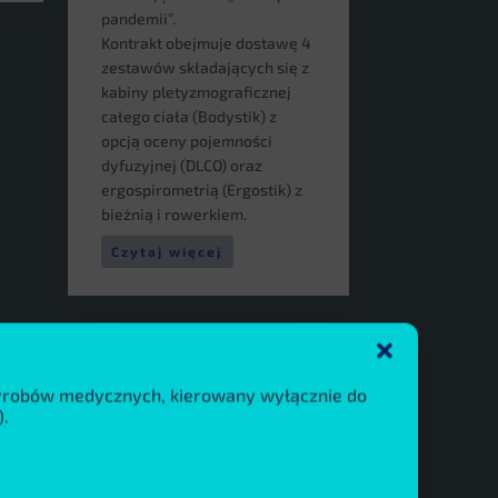
pandemii”.
Kontrakt obejmuje dostawę 4
zestawów składających się z
kabiny pletyzmograficznej
całego ciała (Bodystik) z
opcją oceny pojemności
dyfuzyjnej (DLCO) oraz
ergospirometrią (Ergostik) z
bieżnią i rowerkiem.
Czytaj więcej
wyrobów medycznych, kierowany wyłącznie do
.