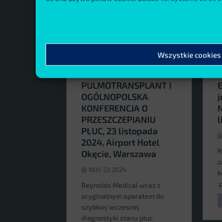
Wszystkie cookies
PULMOTRANSPLANT I
E
OGÓLNOPOLSKA
j
KONFERENCJA O
N
PRZESZCZEPIANIU
l
PŁUC, 23 listopada
2024, Airport Hotel
R
Okęcie, Warszawa
z
NOV 23 2024
k
.
Reynolds Medical wraz z
oryginalnym aparatem do
szybkiej wczesnej
diagnostyki stanu płuc