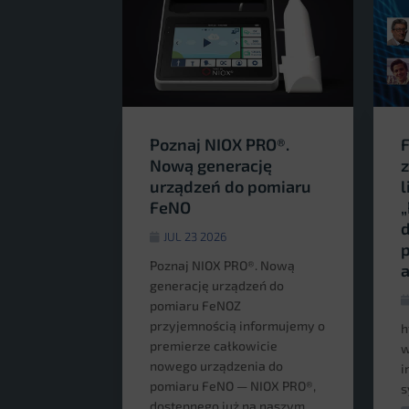
Poznaj NIOX PRO®.
F
Nową generację
z
urządzeń do pomiaru
l
FeNO
„
d
JUL 23 2026
Poznaj NIOX PRO®. Nową
generację urządzeń do
pomiaru FeNOZ
przyjemnością informujemy o
h
premierze całkowicie
w
nowego urządzenia do
i
pomiaru FeNO — NIOX PRO®,
s
dostępnego już na naszym