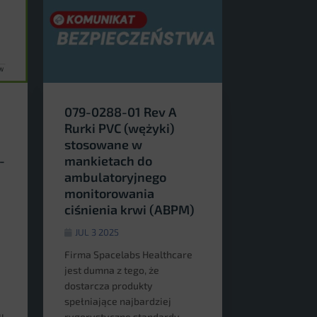
079-0288-01 Rev A
Rurki PVC (wężyki)
stosowane w
-
mankietach do
ambulatoryjnego
monitorowania
ciśnienia krwi (ABPM)
JUL 3 2025
Firma Spacelabs Healthcare
jest dumna z tego, że
dostarcza produkty
spełniające najbardziej
rygorystyczne standardy