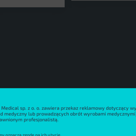
 Medical sp. z o. o. zawiera przekaz reklamowy dotyczący 
wód medyczny lub prowadzących obrót wyrobami medycznymi)
awnionym profesjonalistą.
ny oznacza zgodę na ich użycie.