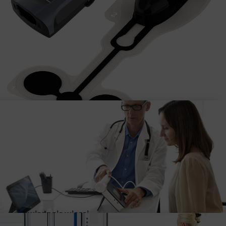
Więcej niż rejestrator zdarzeń
Pracuj wydajniej. Wejdź w nową erę wydajnych
długotrwałych ambulatoryjnych badań EKG,
wykonując badania przesiewowe i diagnozując
pacjentów pod kątem migotania przedsionków i
innych okresowych arytmii, dzięki jakości klinicznej
zapisu.
Diagnostyka astmy
Dowiedz się więcej…
NIOX (FeNO). Pomiar FeNO w ocenie stanu zapalnego
dróg oddechowych. Polecane badanie w ocenie i leczeniu
astmy. Technologia o szerokim potwierdzeniu w
badaniach klinicznych oraz publikacjach.
Dowiedz się więcej…