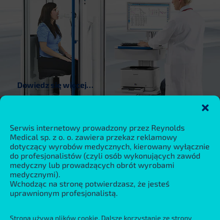
Bodystik. Kabina pletyzmograficzna
Pletyzmografia całego ciała. Programowana lub ręczna
sekwencja badania. Interaktywne instrukcje wykonania
manewru. Programowany czas zamknięcia zastawki.
Dowiedz się więcej…
Ocena układu autonomicznego
Serwis internetowy prowadzony przez Reynolds
Finapres Nova. Ciągły pomiar ciśnienia tętniczego i
Medical sp. z o. o. zawiera przekaz reklamowy
hemodynamiki. Hemodynamika Modelflow. Ocena układu
dotyczący wyrobów medycznych, kierowany wyłącznie
do profesjonalistów (czyli osób wykonujących zawód
autonomicznego GAT – Guided Autonomic Testing.
medyczny lub prowadzących obrót wyrobami
medycznymi).
Wchodząc na stronę potwierdzasz, że jesteś
uprawnionym profesjonalistą.
Dowiedz się więcej…
Strona używa plików cookie. Dalsze korzystanie ze strony