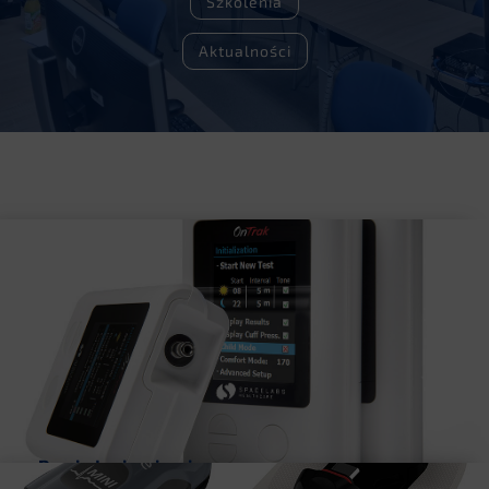
Szkolenia
Aktualności
ABP/HOLTER RR
Aparat zawierający najnowsze rozwiązania dla
wysokiej wiarygodności badań ABPM. 90227 OnTrak
łączy sprawdzoną jakość marki Spacelabs z
najlepszymi walidacjami i technologią.
Dowiedz się więcej…