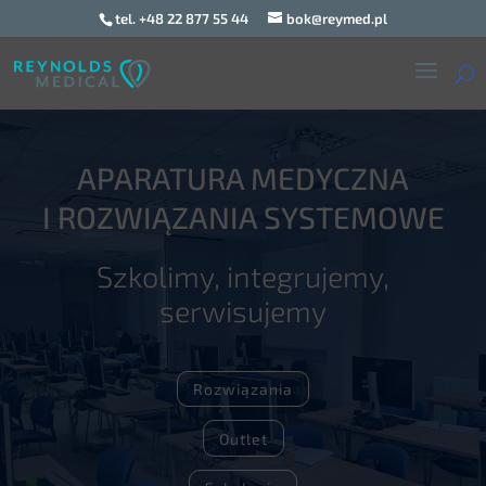
tel. +48 22 877 55 44
bok@reymed.pl
APARATURA MEDYCZNA
I ROZWIĄZANIA SYSTEMOWE
Szkolimy, integrujemy,
serwisujemy
Rozwiązania
Outlet