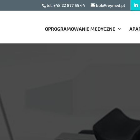
tel. +48 22 877 55 44
bok@reymed.pl
OPROGRAMOWANIE MEDYCZNE
APA