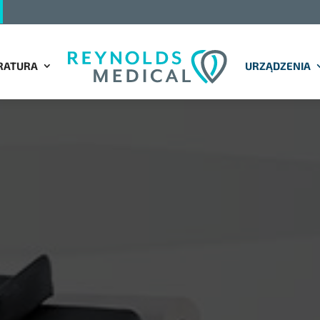
RATURA
URZĄDZENIA