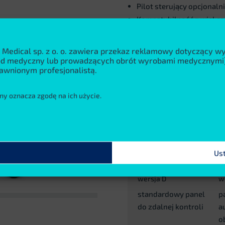
Pilot sterujący opcjona
Kompatybilność z więks
Opcja automatycznego pom
 Medical sp. z o. o. zawiera przekaz reklamowy dotyczący 
wód medyczny lub prowadzących obrót wyrobami medycznymi)
awnionym profesjonalistą.
Opcje paneli sterującyc
ny oznacza zgodę na ich użycie.
Us
wersja D
w
standardowy panel
p
do zdalnej kontroli
a
o