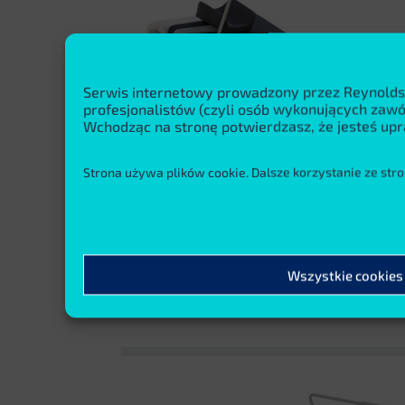
Serwis internetowy prowadzony przez Reynolds
profesjonalistów (czyli osób wykonujących za
Wchodząc na stronę potwierdzasz, że jesteś upr
Strona używa plików cookie. Dalsze korzystanie ze stro
Wszystkie cookies