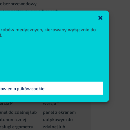
lnie bezprzewodowy
zością zestawów wysiłkowych
iaru ciśnienia i spO2
wyrobów medycznych, kierowany wyłącznie do
.
h
tawienia plików cookie
ersja P
wersja T
anel do zdalnej lub
panel z ekranem
utonomicznej
dotykowym do
bsługi ergometru
zdalnej lub