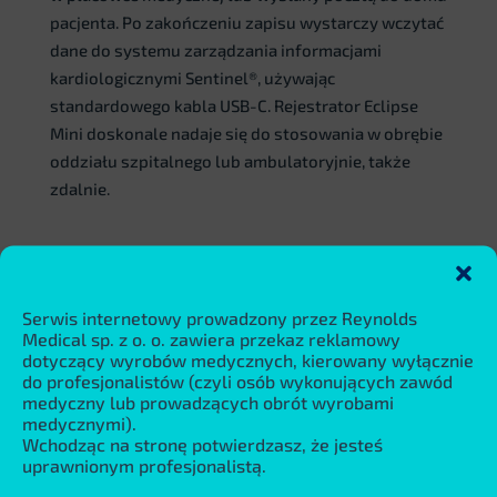
pacjenta. Po zakończeniu zapisu wystarczy wczytać
dane do systemu zarządzania informacjami
kardiologicznymi Sentinel®, używając
standardowego kabla USB-C. Rejestrator Eclipse
Mini doskonale nadaje się do stosowania w obrębie
oddziału szpitalnego lub ambulatoryjnie, także
zdalnie.
Serwis internetowy prowadzony przez Reynolds
Medical sp. z o. o. zawiera przekaz reklamowy
dotyczący wyrobów medycznych, kierowany wyłącznie
do profesjonalistów (czyli osób wykonujących zawód
medyczny lub prowadzących obrót wyrobami
medycznymi).
Wchodząc na stronę potwierdzasz, że jesteś
uprawnionym profesjonalistą.