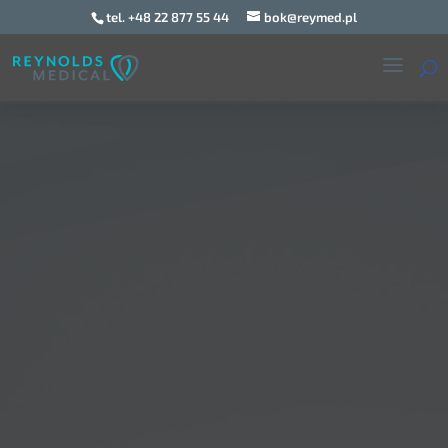
tel. +48 22 877 55 44
bok@reymed.pl
ECLIPSE™ MINI
DIAGNOSTYKA ARYTMII
DŁUGOTRWAŁE MONITOROWANIE EKG