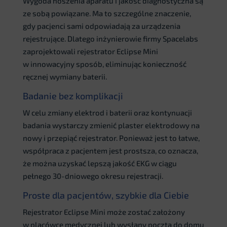
Wygoda noszenia aparatu i jakość diagnostyczna są
ze sobą powiązane. Ma to szczególne znaczenie,
gdy pacjenci sami odpowiadają za urządzenia
rejestrujące. Dlatego inżynierowie firmy Spacelabs
zaprojektowali rejestrator Eclipse Mini
w innowacyjny sposób, eliminując konieczność
ręcznej wymiany baterii.
Badanie bez komplikacji
W celu zmiany elektrod i baterii oraz kontynuacji
badania wystarczy zmienić plaster elektrodowy na
nowy i przepiąć rejestrator. Ponieważ jest to łatwe,
współpraca z pacjentem jest prostsza, co oznacza,
że można uzyskać lepszą jakość EKG w ciągu
pełnego 30-dniowego okresu rejestracji.
Proste dla pacjentów, szybkie dla Ciebie
Rejestrator Eclipse Mini może zostać założony
w placówce medycznej lub wysłany pocztą do domu