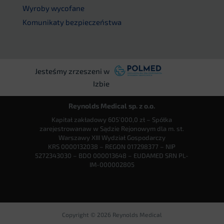
Wyroby wycofane
Komunikaty bezpieczeństwa
Jesteśmy zrzeszeni w
Izbie
Reynolds Medical sp. z o.o.
Kapitał zakładowy 605’000,0 zł – Spółka
zarejestrowanaw w Sądzie Rejonowym dla m. st.
Warszawy XIII Wydział Gospodarczy
KRS 0000132038 – REGON 017298377 – NIP
5272343030 – BDO 000013648 – EUDAMED SRN PL-
IM-000002805
Copyright © 2026 Reynolds Medical