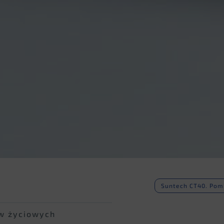
Suntech CT40. Pomi
w życiowych