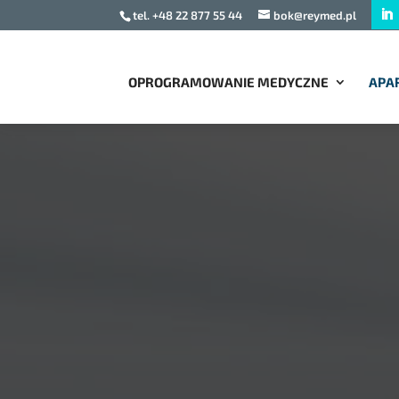
tel. +48 22 877 55 44
bok@reymed.pl
OPROGRAMOWANIE MEDYCZNE
APA