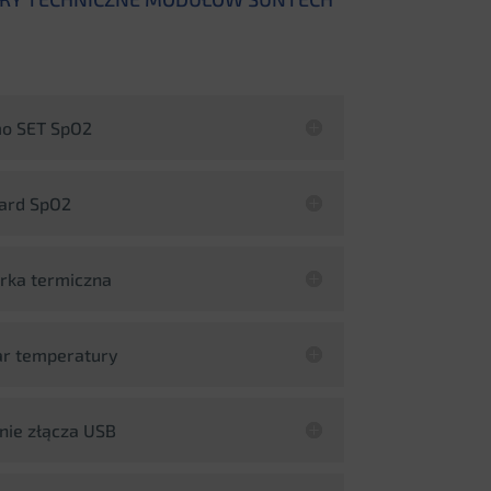
mo SET SpO2
dard SpO2
arka termiczna
ar temperatury
nie złącza USB