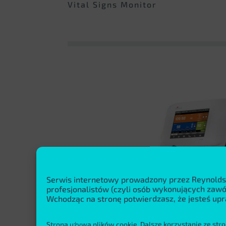
Vital Signs Monitor
Serwis internetowy prowadzony przez Reynolds
profesjonalistów (czyli osób wykonujących za
Wchodząc na stronę potwierdzasz, że jesteś upr
Strona używa plików cookie. Dalsze korzystanie ze stro