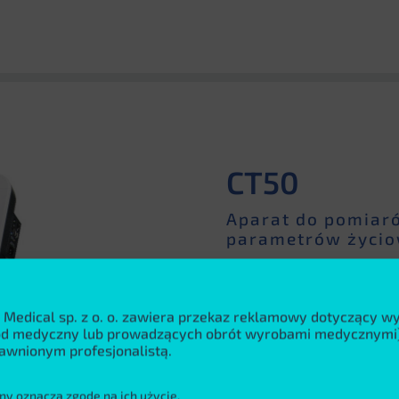
CT50
Aparat do pomia
parametrów życi
CT50 może pracować jako ap
 Medical sp. z o. o. zawiera przekaz reklamowy dotyczący 
monitor podstawowych par
wód medyczny lub prowadzących obrót wyrobami medycznymi)
bazują na sprawdzonych roz
awnionym profesjonalistą.
przystosowany dla noworodk
wykorzystania aparatu oraz
ny oznacza zgodę na ich użycie.