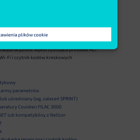
stawień. Pomiar saturacji dostępny jest w
ompatybilnej z Nellcor lub w wersji
e marki Massimo SET. Pomiar temperatury
marki Covidien FILAC 3000. Mocną stroną
logii pomiarowych oraz najnowsze algorytmy
tawienia plików cookie
rów ciśnienia zgodnie z zaleceniami badania
raoperacyjność wykorzystująca protokół HL7
e Wi-Fi i czytnik kodów kreskowych
otykowy
alarmy parametrów
lub uśredniany (wg. zaleceń SPRINT)
eratury Covidien FILAC 3000
ET lub kompatybilny z Nellcor
7
a
drukarka termiczna i czytnik kodów