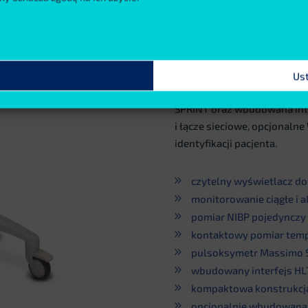
jako automatyczne profile u
podstawowej wersji ChipOx k
wykorzystującej rozwiązani
wykonuje wbudowany moduł 
aparatu jest jakość techno
Us
takie jak uśrednianie pomia
SPRINT oraz wbudowana int
i łącze sieciowe, opcjonaln
identyfikacji pacjenta.
czytelny wyświetlacz d
monitorowanie ciągłe i 
pomiar NIBP pojedynczy 
kontaktowy pomiar temp
pulsoksymetr Massimo S
wbudowany interfejs HL
kompaktowa konstrukcj
opcjonalnie wbudowana 