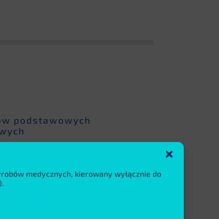
rów podstawowych
owych
arat do pomiarów pielęgniarskich lub jako
wyrobów medycznych, kierowany wyłącznie do
ametrów życiowych. Technologie pomiarowe
.
wiązaniach i oferują tryb pomiarów
ów, dzieci i dorosłych. Sposób
 tryby pomiarowe przełączane są ręcznie lub