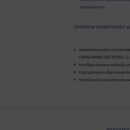
kreskowych
Unikalne właściwości 
zaawansowany walidowany
(ANSI/AAMI/ISO 81060-2:
konfigurowane metody uś
tryb pomiaru dla noworod
możliwość osłuchowej we
PARAMET