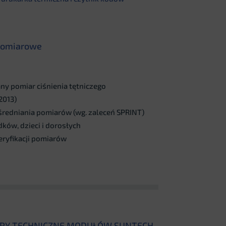
pomiarowe
 pomiar ciśnienia tętniczego
2013)
redniania pomiarów (wg. zaleceń SPRINT)
ków, dzieci i dorosłych
ryfikacji pomiarów
RY TECHNICZNE MODUŁÓW SUNTECH