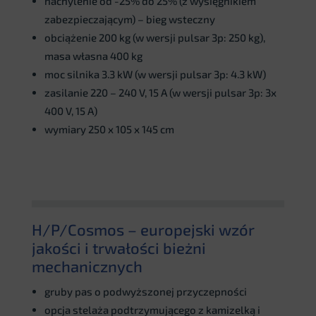
nachylenie od -25% do 25% (z wysięgnikiem
zabezpieczającym) – bieg wsteczny
obciążenie 200 kg (w wersji pulsar 3p: 250 kg),
masa własna 400 kg
moc silnika 3.3 kW (w wersji pulsar 3p: 4.3 kW)
zasilanie 220 – 240 V, 15 A (w wersji pulsar 3p: 3x
400 V, 15 A)
wymiary 250 x 105 x 145 cm
H/P/Cosmos – europejski wzór
jakości i trwałości bieżni
mechanicznych
gruby pas o podwyższonej przyczepności
opcja stelaża podtrzymującego z kamizelką i