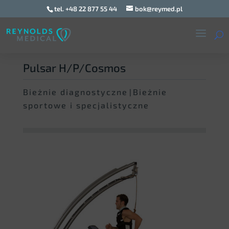
tel. +48 22 877 55 44
bok@reymed.pl
Pulsar H/P/Cosmos
Bieżnie diagnostyczne
Bieżnie
|
sportowe i specjalistyczne