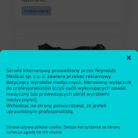
Czytaj więcej
Serwis internetowy prowadzony przez Reynolds
Medical sp. z o. o. zawiera przekaz reklamowy
dotyczący wyrobów medycznych, kierowany wyłącznie
do profesjonalistów (czyli osób wykonujących zawód
medyczny lub prowadzących obrót wyrobami
medycznymi).
Wchodząc na stronę potwierdzasz, że jesteś
uprawnionym profesjonalistą.
Strona używa plików cookie. Dalsze korzystanie ze strony
oznacza zgodę na ich użycie.