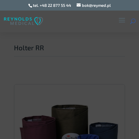
tel. +48 22 877 55 44
bok@reymed.pl
Holter RR