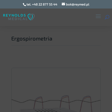
tel. +48 22 877 55 44
bok@reymed.pl
Ergospirometria