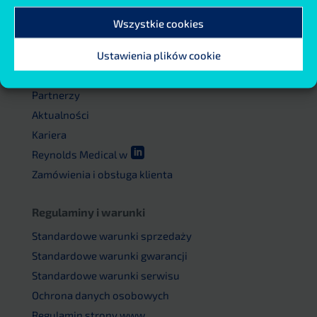
Astma
Wszystkie cookies
Reynolds Medical
Ustawienia plików cookie
Dane kontaktowe
Partnerzy
Aktualności
Kariera

Reynolds Medical w
Zamówienia i obsługa klienta
Regulaminy i warunki
Standardowe warunki sprzedaży
Standardowe warunki gwarancji
Standardowe warunki serwisu
Ochrona danych osobowych
Regulamin strony www