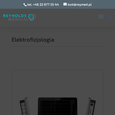
tel. +48 22 877 55 44
bok@reymed.pl
Elektrofizjologia