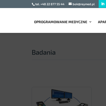
tel. +48 22 877 55 44
bok@reymed.pl
OPROGRAMOWANIE MEDYCZNE
APA
Badania