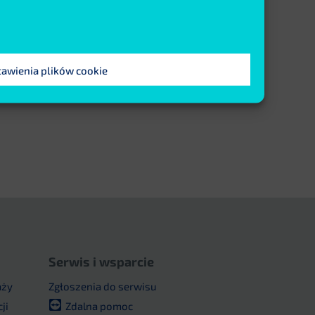
tawienia plików cookie
Serwis i wsparcie
aży
Zgłoszenia do serwisu
ji
Zdalna pomoc