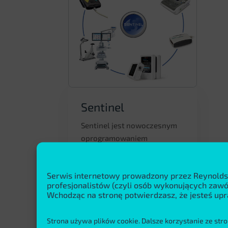
Sentinel
Sentinel jest nowoczesnym
oprogramowaniem
scalającym różne aplikacje
medyczne z zakresu
Serwis internetowy prowadzony przez Reynolds
kardiologii, a także aplikacje
profesjonalistów (czyli osób wykonujących za
zewnętrzne np. dla
Wchodząc na stronę potwierdzasz, że jesteś upr
diagnostyki oddechowej.
Praca w jednym
Strona używa plików cookie. Dalsze korzystanie ze stro
zintegrowanym systemie