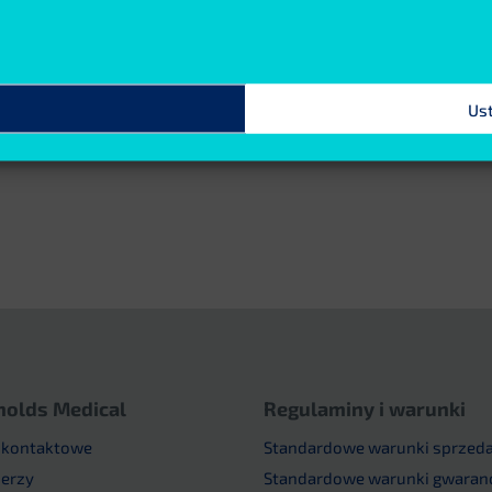
Us
nolds Medical
Regulaminy i warunki
 kontaktowe
Standardowe warunki sprzed
nerzy
Standardowe warunki gwaranc