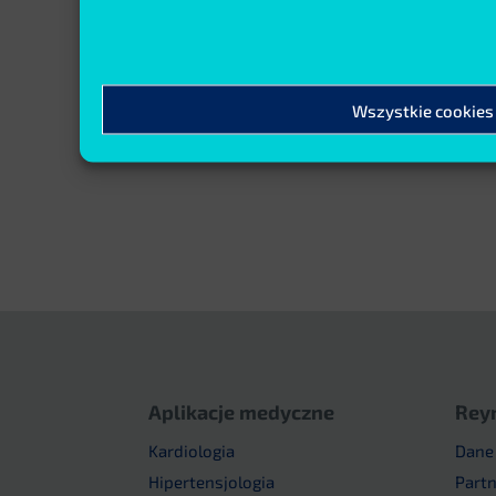
pozwala…
Czytaj więcej
Wszystkie cookies
Aplikacje medyczne
Rey
Kardiologia
Dane
Hipertensjologia
Part