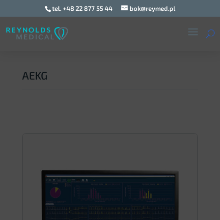
tel. +48 22 877 55 44
bok@reymed.pl
AEKG