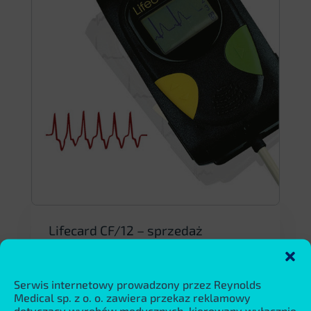
Lifecard CF/12 – sprzedaż
zakończona
Ciągły zapis EKG do 7 dniRzeczywiste
12 kanałów z 10 elektrodCiągły zapis EKG
Serwis internetowy prowadzony przez Reynolds
do 7 dniRzeczywiste 12 kanałów...
Medical sp. z o. o. zawiera przekaz reklamowy
dotyczący wyrobów medycznych, kierowany wyłącznie