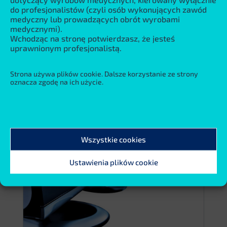
Czytaj więcej
do profesjonalistów (czyli osób wykonujących zawód
medyczny lub prowadzących obrót wyrobami
medycznymi).
Wchodząc na stronę potwierdzasz, że jesteś
uprawnionym profesjonalistą.
Strona używa plików cookie. Dalsze korzystanie ze strony
oznacza zgodę na ich użycie.
Wszystkie cookies
Ustawienia plików cookie