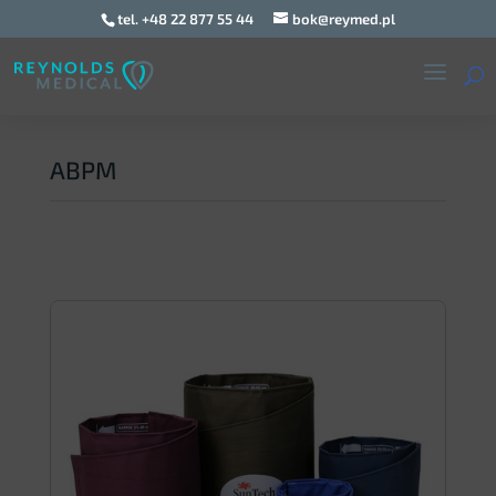
tel. +48 22 877 55 44
bok@reymed.pl
ABPM