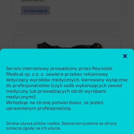
Czytaj więcej
Serwis internetowy prowadzony przez Reynolds
Medical sp. z o. o. zawiera przekaz reklamowy
dotyczący wyrobów medycznych, kierowany wyłącznie
do profesjonalistów (czyli osób wykonujących zawód
medyczny lub prowadzących obrót wyrobami
medycznymi).
Wchodząc na stronę potwierdzasz, że jesteś
uprawnionym profesjonalistą.
Strona używa plików cookie. Dalsze korzystanie ze strony
oznacza zgodę na ich użycie.