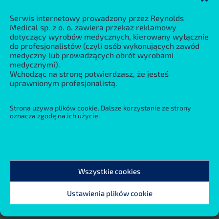
aparaturę medyczną Ergocar Stabilna i
solidna konstrukcja oparta na masywnej
Serwis internetowy prowadzony przez Reynolds
Medical sp. z o. o. zawiera przekaz reklamowy
podstawie jezdnej Wersje niskie oraz
dotyczący wyrobów medycznych, kierowany wyłącznie
wysokie przystosowane...
do profesjonalistów (czyli osób wykonujących zawód
medyczny lub prowadzących obrót wyrobami
Czytaj więcej
medycznymi).
Wchodząc na stronę potwierdzasz, że jesteś
uprawnionym profesjonalistą.
Strona używa plików cookie. Dalsze korzystanie ze strony
oznacza zgodę na ich użycie.
Wszystkie cookies
Ustawienia plików cookie