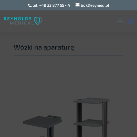
tel. +48 22 877 55 44
bok@reymed.pl
Wózki na aparaturę