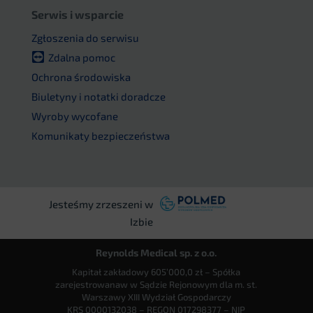
Serwis i wsparcie
Zgłoszenia do serwisu
Zdalna pomoc
Ochrona środowiska
Biuletyny i notatki doradcze
Wyroby wycofane
Komunikaty bezpieczeństwa
Jesteśmy zrzeszeni w
Izbie
Reynolds Medical sp. z o.o.
Kapitał zakładowy 605’000,0 zł – Spółka
zarejestrowanaw w Sądzie Rejonowym dla m. st.
Warszawy XIII Wydział Gospodarczy
KRS 0000132038 – REGON 017298377 – NIP