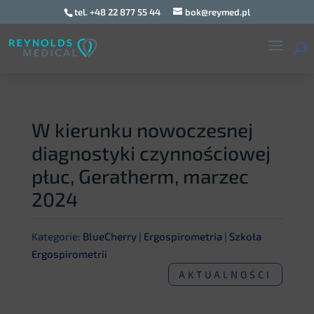
tel. +48 22 877 55 44
bok@reymed.pl
W kierunku nowoczesnej
diagnostyki czynnościowej
płuc, Geratherm, marzec
2024
Kategorie:
BlueCherry
|
Ergospirometria
|
Szkoła
Ergospirometrii
AKTUALNOŚCI