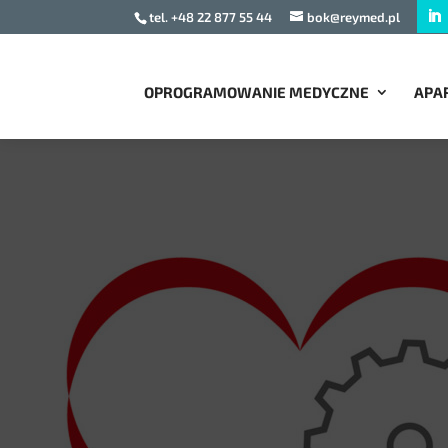
tel. +48 22 877 55 44
bok@reymed.pl
OPROGRAMOWANIE MEDYCZNE
APA