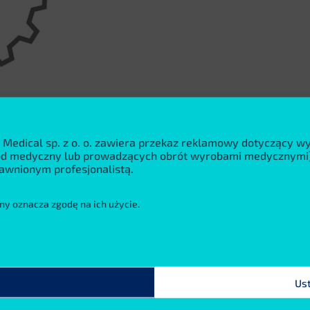
 Medical sp. z o. o. zawiera przekaz reklamowy dotyczący 
wód medyczny lub prowadzących obrót wyrobami medycznymi)
awnionym profesjonalistą.
ny oznacza zgodę na ich użycie.
Us