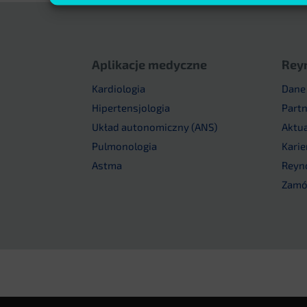
Aplikacje medyczne
Rey
Kardiologia
Dane
Hipertensjologia
Part
Układ autonomiczny (ANS)
Aktu
Pulmonologia
Karie
Astma
Reyn
Zamów