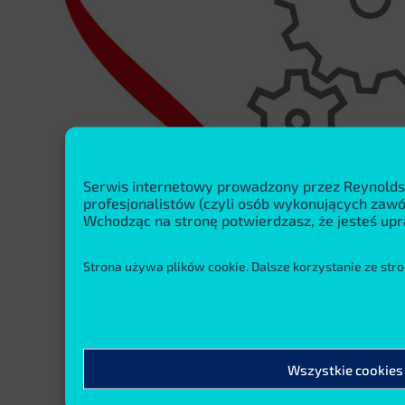
Serwis internetowy prowadzony przez Reynolds
profesjonalistów (czyli osób wykonujących za
Wchodząc na stronę potwierdzasz, że jesteś upr
Strona używa plików cookie. Dalsze korzystanie ze stro
Wszystkie cookies