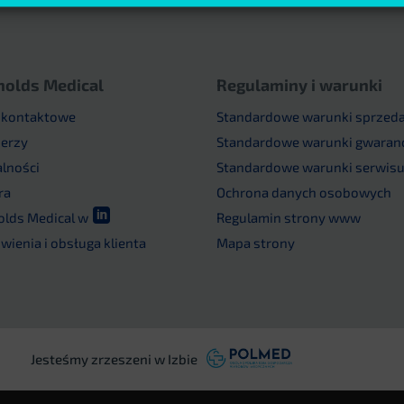
nolds Medical
Regulaminy i warunki
 kontaktowe
Standardowe warunki sprzed
nerzy
Standardowe warunki gwaranc
alności
Standardowe warunki serwis
ra
Ochrona danych osobowych

olds Medical w
Regulamin strony www
ienia i obsługa klienta
Mapa strony
Jesteśmy zrzeszeni w Izbie