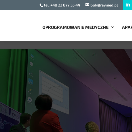
tel. +48 22 877 55 44
bok@reymed.pl
OPROGRAMOWANIE MEDYCZNE
APA