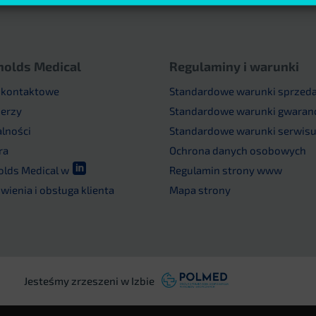
nolds Medical
Regulaminy i warunki
 kontaktowe
Standardowe warunki sprzed
nerzy
Standardowe warunki gwaranc
alności
Standardowe warunki serwis
ra
Ochrona danych osobowych

olds Medical w
Regulamin strony www
ienia i obsługa klienta
Mapa strony
Jesteśmy zrzeszeni w Izbie