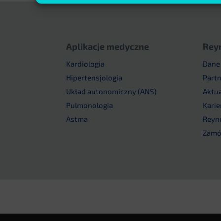
Aplikacje medyczne
Rey
Kardiologia
Dane
Hipertensjologia
Part
Układ autonomiczny (ANS)
Aktu
Pulmonologia
Karie
Astma
Reyn
Zamów