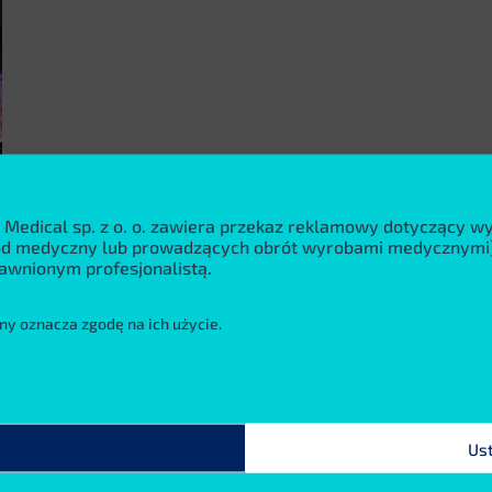
 Medical sp. z o. o. zawiera przekaz reklamowy dotyczący 
wód medyczny lub prowadzących obrót wyrobami medycznymi)
awnionym profesjonalistą.
ny oznacza zgodę na ich użycie.
Us