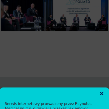
Aplikacje medyczne
Kardiologia
Serwis internetowy prowadzony przez Reynolds
Medical sp. z o. o. zawiera przekaz reklamowy