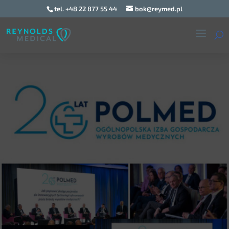
tel. +48 22 877 55 44
bok@reymed.pl