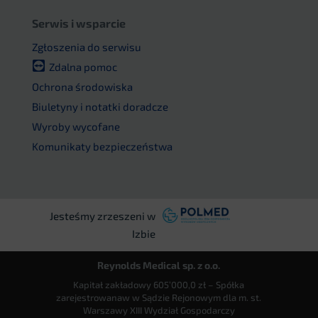
Serwis i wsparcie
Zgłoszenia do serwisu
Zdalna pomoc
Ochrona środowiska
Biuletyny i notatki doradcze
Wyroby wycofane
Komunikaty bezpieczeństwa
Jesteśmy zrzeszeni w
Izbie
Reynolds Medical sp. z o.o.
Kapitał zakładowy 605’000,0 zł – Spółka
zarejestrowanaw w Sądzie Rejonowym dla m. st.
Warszawy XIII Wydział Gospodarczy