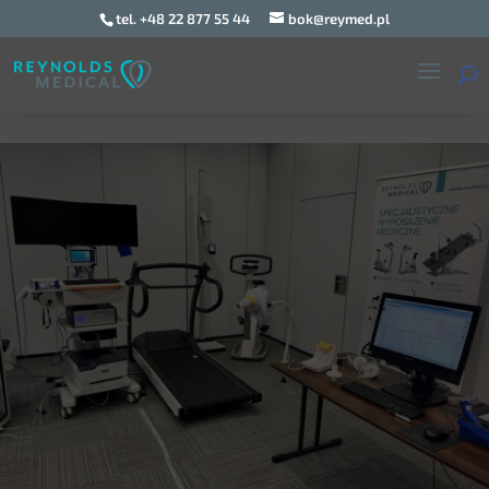
tel. +48 22 877 55 44
bok@reymed.pl