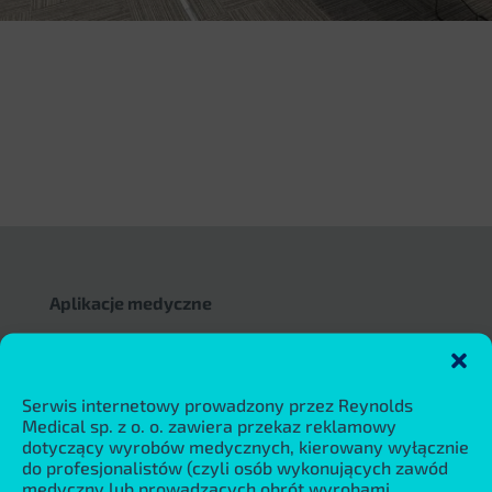
Aplikacje medyczne
Kardiologia
Hipertensjologia
Układ autonomiczny (ANS)
Serwis internetowy prowadzony przez Reynolds
Medical sp. z o. o. zawiera przekaz reklamowy
Pulmonologia
dotyczący wyrobów medycznych, kierowany wyłącznie
Astma
do profesjonalistów (czyli osób wykonujących zawód
medyczny lub prowadzących obrót wyrobami