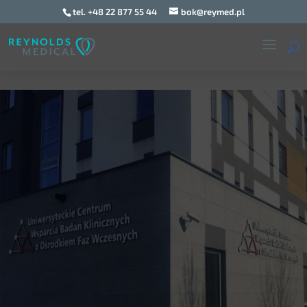
tel. +48 22 877 55 44
bok@reymed.pl