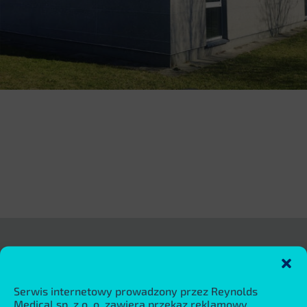
Aplikacje medyczne
Kardiologia
Serwis internetowy prowadzony przez Reynolds
Medical sp. z o. o. zawiera przekaz reklamowy