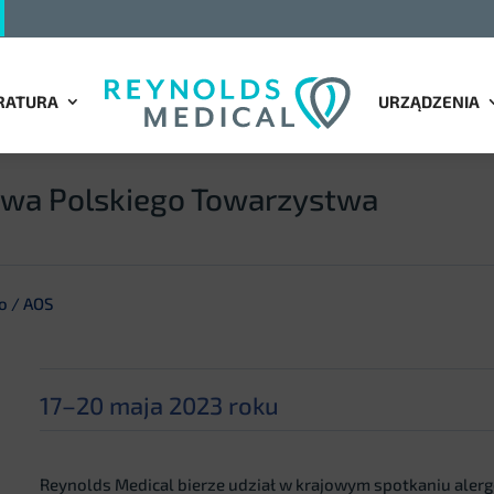
RATURA
URZĄDZENIA
iowa Polskiego Towarzystwa
o / AOS
17–20 maja 2023 roku
Reynolds Medical bierze udział w krajowym spotkaniu alergol