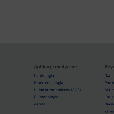
Aplikacje medyczne
Rey
Kardiologia
Dane
Hipertensjologia
Part
Układ autonomiczny (ANS)
Aktu
Pulmonologia
Karie
Astma
Reyn
Zamów