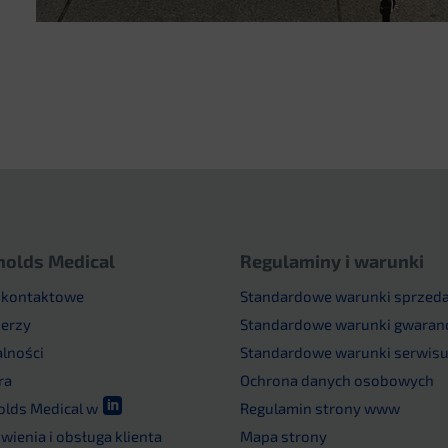
nolds Medical
Regulaminy i warunki
 kontaktowe
Standardowe warunki sprzed
nerzy
Standardowe warunki gwaranc
alności
Standardowe warunki serwis
ra
Ochrona danych osobowych

olds Medical w
Regulamin strony www
ienia i obsługa klienta
Mapa strony