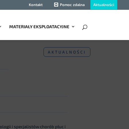
Aktualności
Kontakt
Pomoc zdalna
MATERIAŁY EKSPLOATACYJNE
AKTUALNOŚCI
ogii i specjalistów chorób płuc i