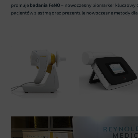
promuje
badania FeNO
– nowoczesny biomarker kluczowy d
pacjentów z astmą oraz prezentuje nowoczesne metody diag