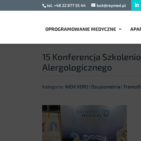
tel. +48 22 877 55 44
bok@reymed.pl
OPROGRAMOWANIE MEDYCZNE
APA
15 Konferencja Szkolen
Alergologicznego
Kategorie:
NIOX VERO
|
Oscylometria
|
Tremofl