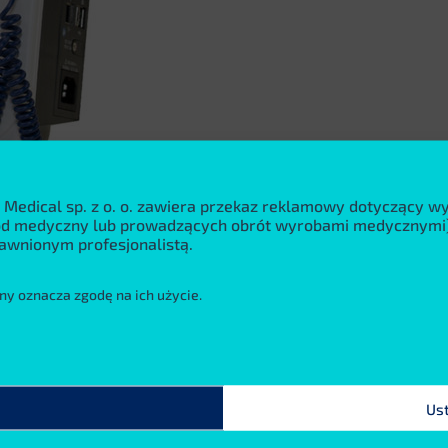
 Medical sp. z o. o. zawiera przekaz reklamowy dotyczący 
wód medyczny lub prowadzących obrót wyrobami medycznymi)
awnionym profesjonalistą.
ny oznacza zgodę na ich użycie.
Us