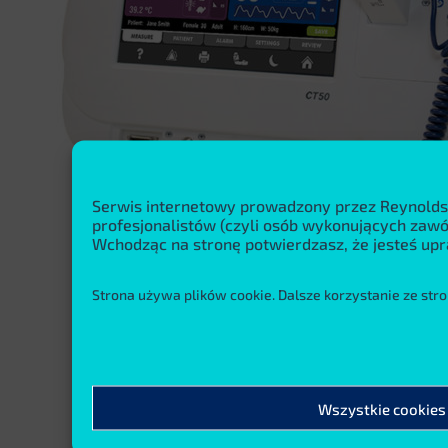
Serwis internetowy prowadzony przez Reynolds
profesjonalistów (czyli osób wykonujących za
Wchodząc na stronę potwierdzasz, że jesteś upr
Strona używa plików cookie. Dalsze korzystanie ze stro
Wszystkie cookies