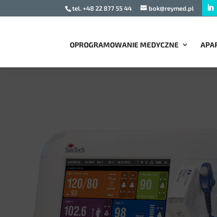
tel. +48 22 877 55 44
bok@reymed.pl
OPROGRAMOWANIE MEDYCZNE
APA