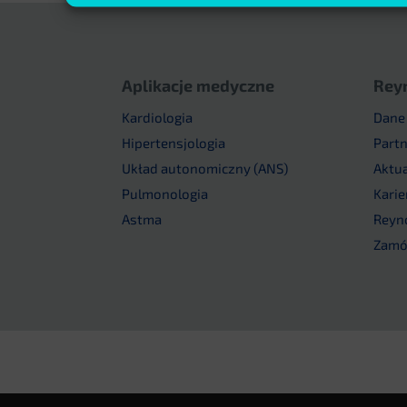
Aplikacje medyczne
Rey
Kardiologia
Dane
Hipertensjologia
Part
Układ autonomiczny (ANS)
Aktu
Pulmonologia
Karie
Astma
Reyn
Zamów