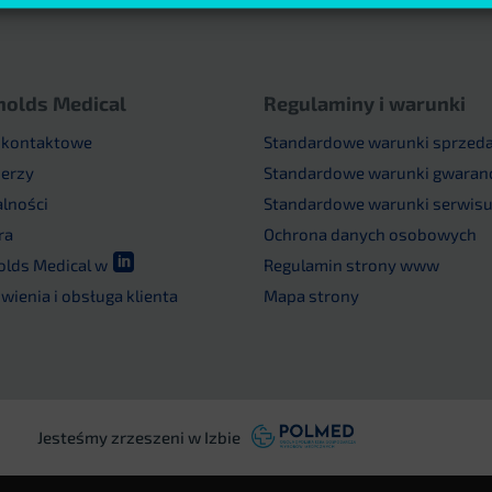
nolds Medical
Regulaminy i warunki
 kontaktowe
Standardowe warunki sprzed
nerzy
Standardowe warunki gwaranc
alności
Standardowe warunki serwis
ra
Ochrona danych osobowych

olds Medical w
Regulamin strony www
ienia i obsługa klienta
Mapa strony
Jesteśmy zrzeszeni w Izbie