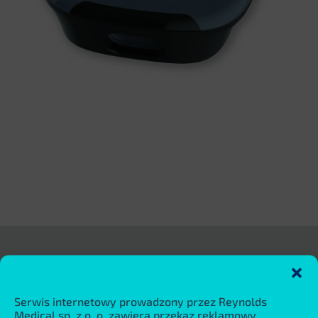
Aplikacje medyczne
Kardiologia
Serwis internetowy prowadzony przez Reynolds
Medical sp. z o. o. zawiera przekaz reklamowy