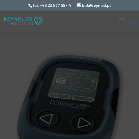
tel. +48 22 877 55 44
bok@reymed.pl