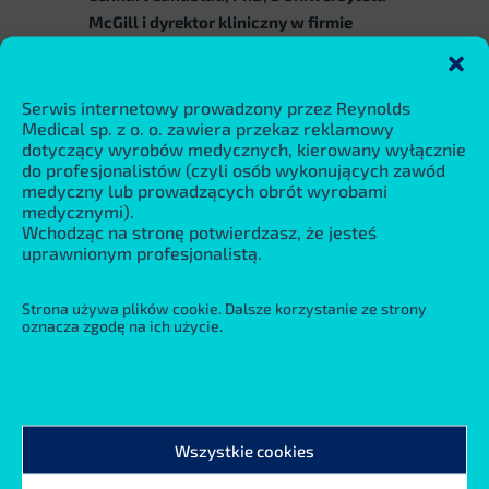
McGill i dyrektor kliniczny w firmie
Thorasys.
Serwis internetowy prowadzony przez Reynolds
Uwaga:
webinar w języku angielskim,
Medical sp. z o. o. zawiera przekaz reklamowy
wymagana rejestracja na portalu
dotyczący wyrobów medycznych, kierowany wyłącznie
do profesjonalistów (czyli osób wykonujących zawód
Eventbrite, link do rejestracji poniżej.
medyczny lub prowadzących obrót wyrobami
medycznymi).
Wchodząc na stronę potwierdzasz, że jesteś
l
Zapisz się na webinar
uprawnionym profesjonalistą.
Strona używa plików cookie. Dalsze korzystanie ze strony
oznacza zgodę na ich użycie.
Wszystkie cookies