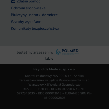
Zdalna pomoc
Ochrona środowiska
Biuletyny i notatki doradcze
Wyroby wycofane
Komunikaty bezpieczeństwa
Jesteśmy zrzeszeni w
Izbie
Reynolds Medical sp. z o.o.
Kapitał zakładowy 605’000,0 zł – Spółka
zarejestrowanaw w Sądzie Rejonowym dla m. st.
Warszawy XIII Wydział Gospodarczy
KRS 0000132038 – REGON 017298377 – NIP
5272343030 – BDO 000013648 – EUDAMED SRN PL-
IM-000002805