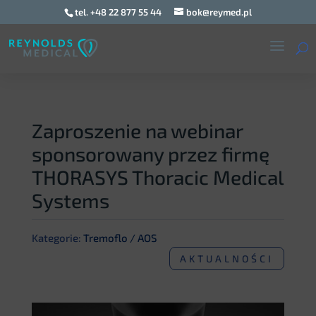
tel. +48 22 877 55 44
bok@reymed.pl
Zaproszenie na webinar
sponsorowany przez firmę
THORASYS Thoracic Medical
Systems
Kategorie:
Tremoflo / AOS
AKTUALNOŚCI