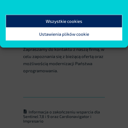
ich jak najszybszej wymiany na nowe.
Pozwoli to w większości sytuacji
zachować wykorzystywaną bazę
Wszystkie cookies
rejestratorów oraz zapewni ciągłość
pracy i dostosowanie oprogramowania
Ustawienia plików cookie
do aktualnych standardów i wymogów.
Zapraszamy do kontaktu z naszą firmą, w
celu zapoznania się z bieżącą ofertą oraz
możliwością modernizacji Państwa
oprogramowania.
Informacja o zakończeniu wsparcia dla
Sentinel 7,8 i 9 oraz Cardionavigator i
Impresario