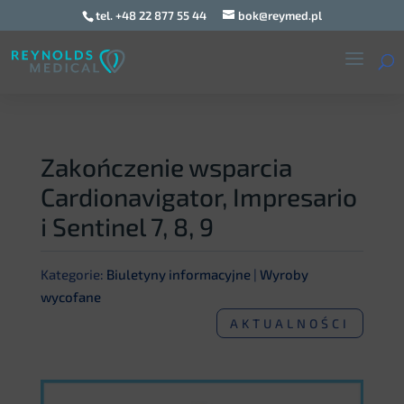
tel. +48 22 877 55 44
bok@reymed.pl
Zakończenie wsparcia
Cardionavigator, Impresario
i Sentinel 7, 8, 9
Kategorie:
Biuletyny informacyjne
|
Wyroby
wycofane
AKTUALNOŚCI