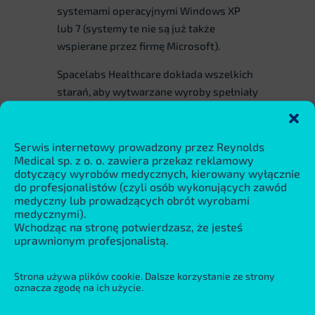
systemami operacyjnymi Windows XP
lub 7 (systemy te nie są już także
wspierane przez firmę Microsoft).
Spacelabs Healthcare dokłada wszelkich
starań, aby wytwarzane wyroby spełniały
wszystkie wymagania obowiązujących
przepisów prawa. Bieżące wyzwania w
zakresie bezpieczeństwa cyfrowego,
Serwis internetowy prowadzony przez Reynolds
Medical sp. z o. o. zawiera przekaz reklamowy
ochrony danych osobowych, oczekiwań
dotyczący wyrobów medycznych, kierowany wyłącznie
w zakresie intraoperacyjności oraz
do profesjonalistów (czyli osób wykonujących zawód
zastosowanych technologii
medyczny lub prowadzących obrót wyrobami
medycznymi).
informatycznych powodują, że
Wchodząc na stronę potwierdzasz, że jesteś
wymienione wyroby musiały zostać
uprawnionym profesjonalistą.
zastąpione przez nowe modele
i rozwiązania. Jeżeli wymienione
Strona używa plików cookie. Dalsze korzystanie ze strony
wycofane wyroby są elementem Państwa
oznacza zgodę na ich użycie.
systemu diagnostycznego, zachęcamy do