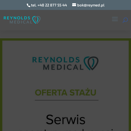
tel. +48 22 877 55 44
bok@reymed.pl