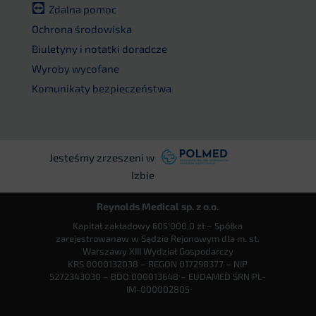
Zdalna pomoc
Ochrona środowiska
Biuletyny i notatki doradcze
Wyroby wycofane
Komunikaty bezpieczeństwa
Jesteśmy zrzeszeni w
Izbie
Reynolds Medical sp. z o.o.
Kapitał zakładowy 605’000,0 zł – Spółka
zarejestrowanaw w Sądzie Rejonowym dla m. st.
Warszawy XIII Wydział Gospodarczy
KRS 0000132038 – REGON 017298377 – NIP
5272343030 – BDO 000013648 – EUDAMED SRN PL-
IM-000002805