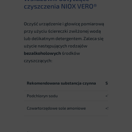
czyszczenia NIOX VERO®
Oczyść urządzenie i głowicę pomiarową
przy użyciu ściereczki zwilżonej wodą
lub delikatnym detergentem. Zaleca się
użycie następujących rodzajów
bezalkoholowych
środków
czyszczących:
P
Rekomendowana substancja czynna
Stężenie
s
Podchloryn sodu
<1.5%
Ch
Czwartorzędowe sole amoniowe
<5%
b
P
b
Di