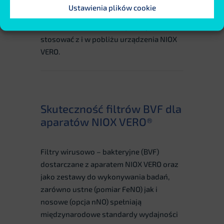
0.05%-0.2%. Substancje te stanowią
Ustawienia plików cookie
skuteczny środek czyszczący przeciw
koronawirusom i można je bezpiecznie
stosować z i w pobliżu urządzenia NIOX
VERO.
Skuteczność filtrów BVF dla
aparatów NIOX VERO®
Filtry wirusowo – bakteryjne (BVF)
dostarczane z aparatem NIOX VERO oraz
jako zestawy do wykonywania badań,
zarówno ustne (pomiar FeNO) jak i
nosowe (opcja nNO) spełniają
międzynarodowe standardy wydajności