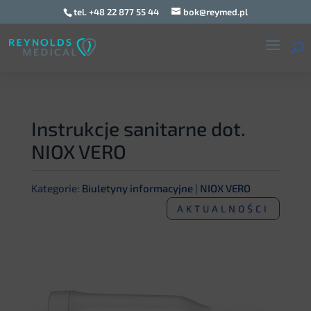
tel. +48 22 877 55 44
bok@reymed.pl
Instrukcje sanitarne dot.
NIOX VERO
Kategorie:
Biuletyny informacyjne
|
NIOX VERO
AKTUALNOŚCI