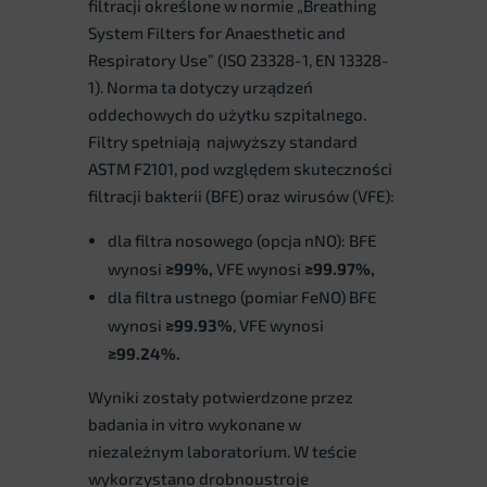
filtracji określone w normie „Breathing
System Filters for Anaesthetic and
Respiratory Use” (ISO 23328-1, EN 13328-
1). Norma ta dotyczy urządzeń
oddechowych do użytku szpitalnego.
Filtry spełniają najwyższy standard
ASTM F2101, pod względem skuteczności
filtracji bakterii (BFE) oraz wirusów (VFE):
dla filtra nosowego (opcja nNO): BFE
wynosi
≥
99%,
VFE wynosi
≥99.97%,
dla filtra ustnego (pomiar FeNO) BFE
wynosi
≥99.93%
, VFE wynosi
≥99.24%.
Wyniki zostały potwierdzone przez
badania in vitro wykonane w
niezależnym laboratorium. W teście
wykorzystano drobnoustroje