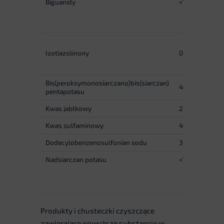
Biguanidy
<1%
c
P
bi
2
iz
Izotiazolinony
0.01%
c
2H
Bis(peroksymonosiarczano)bis(siarczan)
40-55%
pentapotasu
Kwas jabłkowy
20-25%
Kwas sulfaminowy
4-6%
Dodecylobenzenosulfonian sodu
3-5%
Nadsiarczan potasu
<1.56%
Produkty i chusteczki czyszczące
zawierające powyższe substancje w