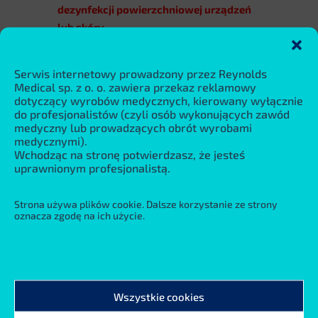
dezynfekcji powierzchniowej urządzeń
lub skóry.
Serwis internetowy prowadzony przez Reynolds
Używanie środków zawierających
Medical sp. z o. o. zawiera przekaz reklamowy
alkohol w pobliżu urządzenia NIOX VERO
dotyczący wyrobów medycznych, kierowany wyłącznie
do profesjonalistów (czyli osób wykonujących zawód
powoduje zwiększone zużycie układu
medyczny lub prowadzących obrót wyrobami
pochłaniania NO, co prowadzi do
medycznymi).
uszkodzenia układu pochłaniacza lub
Wchodząc na stronę potwierdzasz, że jesteś
uprawnionym profesjonalistą.
może skutkować błędnymi pomiarami
FeNO. Zaleca się ograniczenie stosowania
rozpuszczalników w pobliżu urządzenia.
Strona używa plików cookie. Dalsze korzystanie ze strony
oznacza zgodę na ich użycie.
W związku z pandemią COVID-19, zaleca
się stosowanie do dezynfekcji zamiast
środków na bazie alkoholi, podchlorynu
sodu o stężeniu 0.5-0.65% lub chlorków
Wszystkie cookies
benzalkoniowych o stężeniach